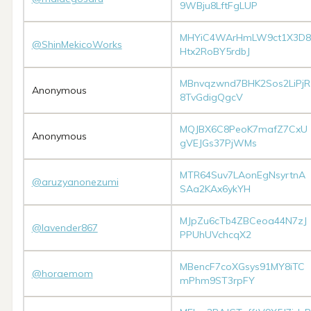
9WBju8LftFgLUP
MHYiC4WArHmLW9ct1X3D8
@ShinMekicoWorks
Htx2RoBY5rdbJ
MBnvqzwnd7BHK2Sos2LiPjR
Anonymous
8TvGdigQgcV
MQJBX6C8PeoK7mafZ7CxU
Anonymous
gVEJGs37PjWMs
MTR64Suv7LAonEgNsyrtnA
@aruzyanonezumi
SAa2KAx6ykYH
MJpZu6cTb4ZBCeoa44N7zJ
@lavender867
PPUhUVchcqX2
MBencF7coXGsys91MY8iTC
@horaemom
mPhm9ST3rpFY