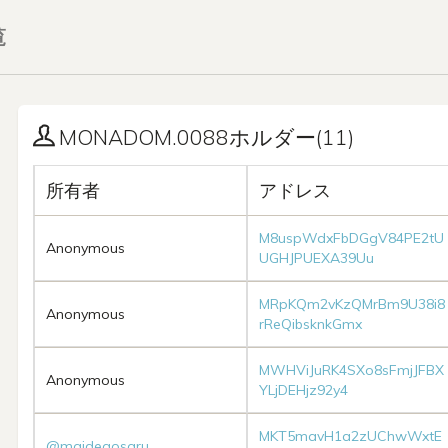
覧
MONADOM.0088ホルダー(11)
所有者
アドレス
M8uspWdxFbDGgV84PE2tU
Anonymous
UGHJPUEXA39Uu
MRpKQm2vKzQMrBm9U38i8
Anonymous
rReQibsknkGmx
MWHViJuRK4SXo8sFmjJFBX
Anonymous
YLjDEHjz92y4
MKT5mavH1a2zUChwWxtE
@maidegosaru