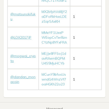
nnQC71Th3dFZ
MX2bfphVd8jY2
@matsunokifuk
aDFoRkHasLDE
1
u
zSqrSAxKH
MMeYF1UeeP
@LOX2017JP
WEopCvTer8zn
1
CYzNp8YFxFRA
MEJJe8FFSoJ1d
@mogwai_cryp
avRAemBQPM
1
to
U4S5MjuHCYb
MCunY9bfosUs
@dandan_mon
wndG4WnzVf7
1
acoin
oaHGKh22o23
Monacard