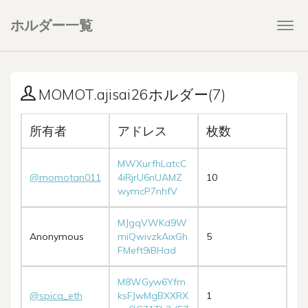
ホルダー一覧
Togg
navi
MOMOT.ajisai26ホルダー(7)
所有者
アドレス
枚数
MWXurfhLatcC
@momotan011
4iRjrU6nUAMZ
10
wymcP7nhfV
MJgqVWKd9W
Anonymous
miQwivzkAixGh
5
FMeft9iBHad
M8WGyw6Yfm
@spica_eth
ksFJwMgBXXRX
1