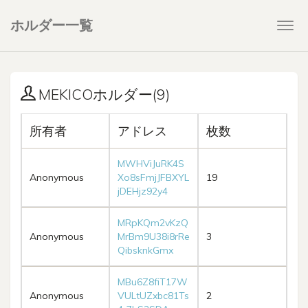
ホルダー一覧
Togg
navi
MEKICOホルダー(9)
所有者
アドレス
枚数
MWHViJuRK4S
Anonymous
Xo8sFmjJFBXYL
19
jDEHjz92y4
MRpKQm2vKzQ
Anonymous
MrBm9U38i8rRe
3
QibsknkGmx
MBu6Z8fiT17W
Anonymous
VULtUZxbc81Ts
2