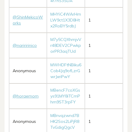
4r7hS3SDA
MHYiC4WArHm
@ShinMekicoW
LW9ct1X3D8Ht
1
orks
x2RoBY5rdbJ
M7y5CQXhmjvV
@nariririnico
r48DEV2CPwkp
1
orPR3aqTUd
MWHDFtNBiku6
Anonymous
Cob4Jq9ofLzrG
1
wrJxriPwY
MBencF7coXGs
@horaemom
ys91MY8iTCmP
1
hm9ST3rpFY
MBnvqzwnd7B
Anonymous
HK2Sos2LiPjR8
1
TvGdigQgcV