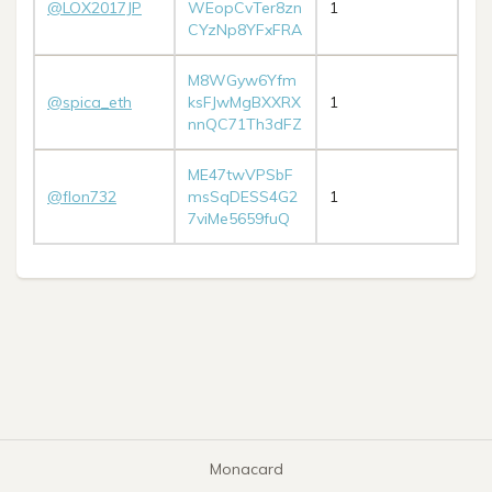
@LOX2017JP
WEopCvTer8zn
1
CYzNp8YFxFRA
M8WGyw6Yfm
@spica_eth
ksFJwMgBXXRX
1
nnQC71Th3dFZ
ME47twVPSbF
@flon732
msSqDESS4G2
1
7viMe5659fuQ
Monacard