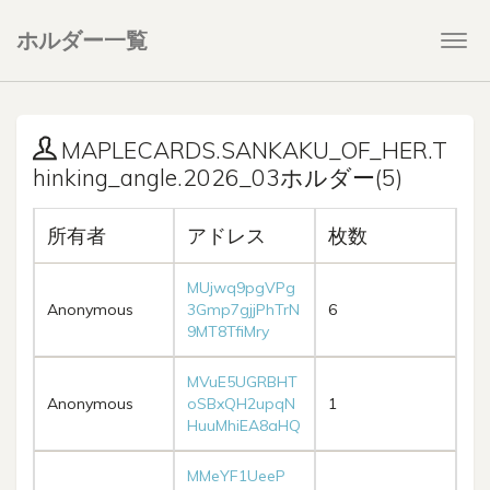
ホルダー一覧
Togg
navi
MAPLECARDS.SANKAKU_OF_HER.T
hinking_angle.2026_03ホルダー(5)
所有者
アドレス
枚数
MUjwq9pgVPg
Anonymous
3Gmp7gjjPhTrN
6
9MT8TfiMry
MVuE5UGRBHT
Anonymous
oSBxQH2upqN
1
HuuMhiEA8aHQ
MMeYF1UeeP