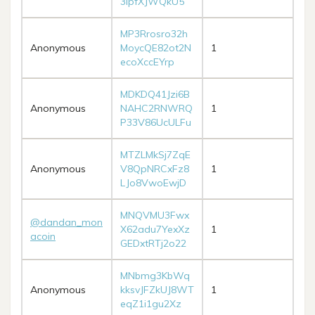
3ipfXJWQkU5
MP3Rrosro32h
Anonymous
MoycQE82ot2N
1
ecoXccEYrp
MDKDQ41Jzi6B
Anonymous
NAHC2RNWRQ
1
P33V86UcULFu
MTZLMkSj7ZqE
Anonymous
V8QpNRCxFz8
1
LJo8VwoEwjD
MNQVMU3Fwx
@dandan_mon
X62adu7YexXz
1
acoin
GEDxtRTj2o22
MNbmg3KbWq
Anonymous
kksvJFZkUJ8WT
1
eqZ1i1gu2Xz