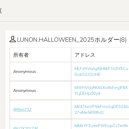
覧
LUNON.HALLOWEEN_2025ホルダー(8)
所有者
アドレス
MLFzfrVxAg8JHkkF7n2iYECu
Anonymous
DobS22GUHE
MWHViJuRK4SXo8sFmjJFBX
Anonymous
YLjDEHjz92y4
ME47twVPSbFmsSqDESS4G
@flon732
27viMe5659fuQ
MMeYF1UeePWEopCvTer8z
@LOX2017JP