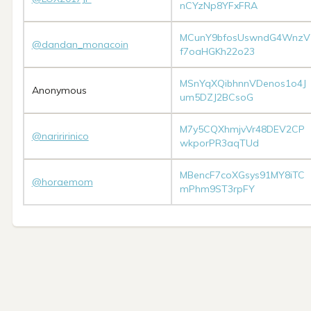
nCYzNp8YFxFRA
MCunY9bfosUswndG4WnzV
@dandan_monacoin
f7oaHGKh22o23
MSnYqXQibhnnVDenos1o4J
Anonymous
um5DZJ2BCsoG
M7y5CQXhmjvVr48DEV2CP
@nariririnico
wkporPR3aqTUd
MBencF7coXGsys91MY8iTC
@horaemom
mPhm9ST3rpFY