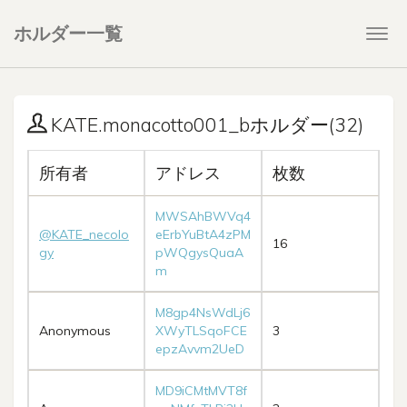
ホルダー一覧
Togg
navi
KATE.monacotto001_bホルダー(32)
所有者
アドレス
枚数
MWSAhBWVq4
@KATE_necolo
eErbYuBtA4zPM
16
gy
pWQgysQuaA
m
M8gp4NsWdLj6
Anonymous
XWyTLSqoFCE
3
epzAvvm2UeD
MD9iCMtMVT8f