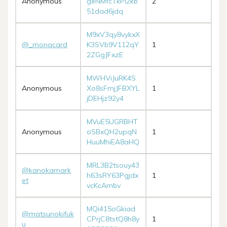
Anonymous
geNMfcTkPi2kb
2
51dad6jdq
M9xV3qy8vykxX
@_monacard
K3SVb9V112qY
1
2ZGgJFxzE
MWHViJuRK4S
Anonymous
Xo8sFmjJFBXYL
1
jDEHjz92y4
MVuE5UGRBHT
Anonymous
oSBxQH2upqN
1
HuuMhiEA8aHQ
MRL3B2tsouy43
@kanokamark
h63sRY63Pgjdx
1
et
vcKcAmbv
MQi415oGkiad
@matsunokifuk
CPrjC8tstQ8h8y
1
u