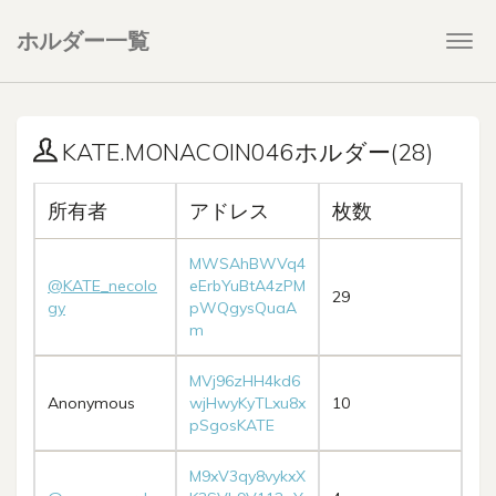
ホルダー一覧
Togg
navi
KATE.MONACOIN046ホルダー(28)
所有者
アドレス
枚数
MWSAhBWVq4
@KATE_necolo
eErbYuBtA4zPM
29
gy
pWQgysQuaA
m
MVj96zHH4kd6
Anonymous
wjHwyKyTLxu8x
10
pSgosKATE
M9xV3qy8vykxX