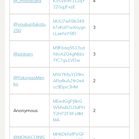
@_monacard
K3SVb9V112qY
4
2ZGgJFxzE
MUU7wFBb349
@youbunfukatu
k7vKaf7wXnygn
3
250
LLxefaY5fD
M9Fbaq5S13sd
@pirikam
fdoA2Q4gNkbs
3
7fC7gs1VDw
MW7KfiyYJ39m
@YokogaoMen
ARa8uAZth2e4
2
ko
cc9Dpic3HM
MEedGgPJ8nG
WMwBZU3dPH
Anonymous
2
Y2H7ZFXFz8M
MA
MHkDkfafPVGF
@MONACOINIS