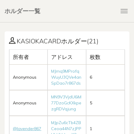
ホルダー一覧
Togg
navi
KASIOKACARDホルダー(21)
所有者
アドレス
枚数
MJmq9MProfq
Anonymous
WuyU3QVe4an
6
SpDao7r867ds
MN9V3VjdU6iM
Anonymous
77DzoGcKXkpe
5
zgRDVqjung
MJpZu6cTb4ZB
@lavender867
Ceoa44N7zJPP
1