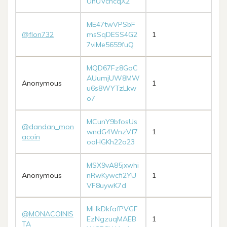
UhUVchcqX2
ME47twVPSbF
@flon732
msSqDESS4G2
1
7viMe5659fuQ
MQD67Fz8GoC
AUumjUW8MW
Anonymous
1
u6s8WYTzLkw
o7
MCunY9bfosUs
@dandan_mon
wndG4WnzVf7
1
acoin
oaHGKh22o23
MSX9vA85jxwhi
Anonymous
nRwKywcfi2YU
1
VF8uywK7d
MHkDkfafPVGF
@MONACOINIS
EzNgzuqMAEB
1
TA