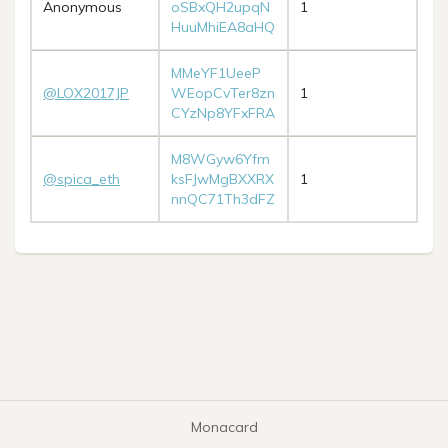
Anonymous
oSBxQH2upqN
1
HuuMhiEA8aHQ
MMeYF1UeeP
@LOX2017JP
WEopCvTer8zn
1
CYzNp8YFxFRA
M8WGyw6Yfm
@spica_eth
ksFJwMgBXXRX
1
nnQC71Th3dFZ
Monacard