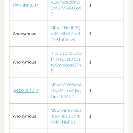
k1xLPsdszBmu
@thinking_14
1
BmWWyGfXcd
S
MBgz1NeRbPQ
Anonymous
p8RFiKBvL7oZf
1
12P1uCnhvK
mona1qr0ku0t0
f7j9rt2jvzf0lz3e
Anonymous
1
tyl6mn6lcac27n
5
MSw77fW6g5A
@LOX2017JP
F8y49ETavRJvq
1
Qux4fCPTjN
MS1fwjmwk8St
Anonymous
49xN3j9uspcPk
1
VMSKNGPSJ