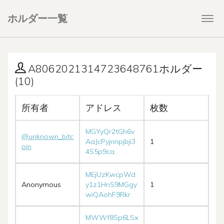
ホルダー一覧
Togg
navi
A8062021314723648761ホルダー
(10)
所有者
アドレス
枚数
MGYyQr2tGh6v
@unknown_bitc
AaJcPyjnnpjbji3
1
oin
4S5p9ca
MEjUzKwcpWd
Anonymous
y1z1HnS9MGgy
1
wiQAohF9Rkr
MWWf8Sp6LSx