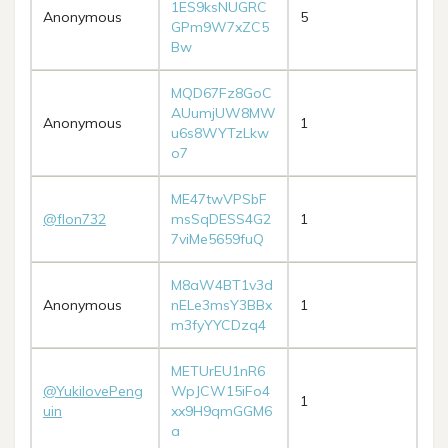
1ES9ksNUGRC
Anonymous
5
GPm9W7xZC5
Bw
MQD67Fz8GoC
AUumjUW8MW
Anonymous
1
u6s8WYTzLkw
o7
ME47twVPSbF
@flon732
msSqDESS4G2
1
7viMe5659fuQ
M8aW4BT1v3d
Anonymous
nELe3msY3BBx
1
m3fyYYCDzq4
METUrEU1nR6
@YukilovePeng
WpJCW15iFo4
1
uin
xx9H9qmGGM6
a