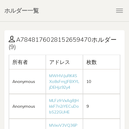
ホルダー一覧
Togg
navi
A7848176028152659470ホルダー
(9)
所有者
アドレス
枚数
MWHViJuRK4S
Anonymous
Xo8sFmjJFBXYL
10
jDEHjz92y4
MLFzfrVxAg8JH
Anonymous
kkF7n2iYECuDo
9
bS22GUHE
MVxvV3VQ36P