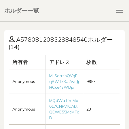
ホルダー一覧
Togg
navi
A578081208328848540ホルダー
(14)
所有者
アドレス
枚数
MLSqrrshQVgF
Anonymous
qRWTx8U2weJj
9957
HCce4sWDjx
MQdWaTfmMa
617CNFVJCAkt
Anonymous
23
QEWE55McMTa
B