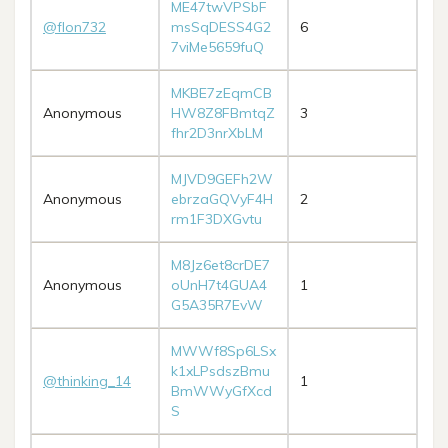
ME47twVPSbF
@flon732
msSqDESS4G2
6
7viMe5659fuQ
MKBE7zEqmCB
Anonymous
HW8Z8FBmtqZ
3
fhr2D3nrXbLM
MJVD9GEFh2W
Anonymous
ebrzaGQVyF4H
2
rm1F3DXGvtu
M8Jz6et8crDE7
Anonymous
oUnH7t4GUA4
1
G5A35R7EvW
MWWf8Sp6LSx
k1xLPsdszBmu
@thinking_14
1
BmWWyGfXcd
S