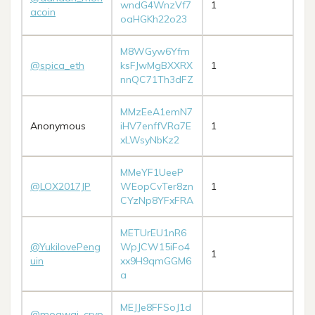
wndG4WnzVf7
1
acoin
oaHGKh22o23
M8WGyw6Yfm
@spica_eth
ksFJwMgBXXRX
1
nnQC71Th3dFZ
MMzEeA1emN7
Anonymous
iHV7enffVRa7E
1
xLWsyNbKz2
MMeYF1UeeP
@LOX2017JP
WEopCvTer8zn
1
CYzNp8YFxFRA
METUrEU1nR6
@YukilovePeng
WpJCW15iFo4
1
uin
xx9H9qmGGM6
a
MEJJe8FFSoJ1d
@mogwai_cryp