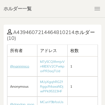
ホルダー一覧
Togg
navi
A4394607214464810214ホルダー
(10)
所有者
アドレス
枚数
M7y5CQXhmjvV
@nariririnico
r48DEV2CPwkp
1
orPR3aqTUd
MUyXgqhRGZf
Anonymous
RggcR4axaNDj
1
wPPk95323HF
MCunY9bfosUs
@dandan_mon