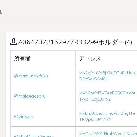
覧
A3647372157977833299ホルダー(4)
所有者
アドレス
MX2bfphVd8jY2aDFoRkHasL
@matsunokifuku
DEzSqrSAxKH
MVn6pnYi7V7ezEGSGFXWe
@maidegosaru
1vyZT1cyZ6Px2
MKbhA8GexJr7noAmZhgfTe
@pirikam
TRQp6miPYYKY
MHYiC4WArHmLW9ct1X3D8
@ShinMekicoWorks