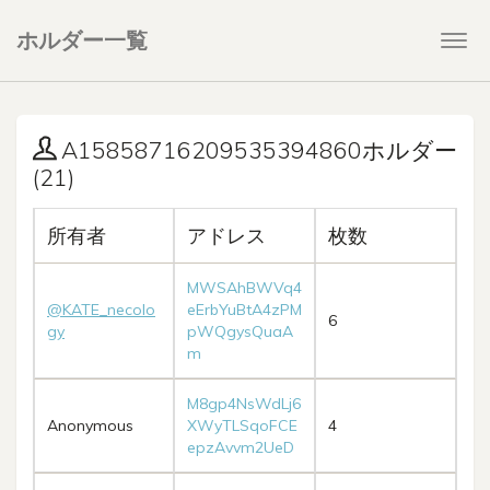
ホルダー一覧
Togg
navi
A15858716209535394860ホルダー
(21)
所有者
アドレス
枚数
MWSAhBWVq4
@KATE_necolo
eErbYuBtA4zPM
6
gy
pWQgysQuaA
m
M8gp4NsWdLj6
Anonymous
XWyTLSqoFCE
4
epzAvvm2UeD