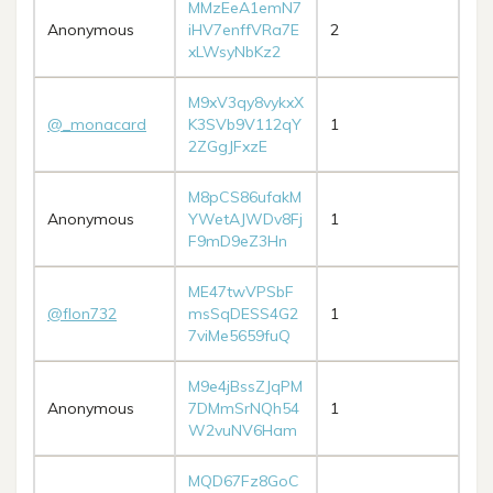
MMzEeA1emN7
Anonymous
iHV7enffVRa7E
2
xLWsyNbKz2
M9xV3qy8vykxX
@_monacard
K3SVb9V112qY
1
2ZGgJFxzE
M8pCS86ufakM
Anonymous
YWetAJWDv8Fj
1
F9mD9eZ3Hn
ME47twVPSbF
@flon732
msSqDESS4G2
1
7viMe5659fuQ
M9e4jBssZJqPM
Anonymous
7DMmSrNQh54
1
W2vuNV6Ham
MQD67Fz8GoC