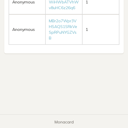
Anonymous
WiHWbATVhW
1
v8uHC6z26q6
MBr2o7Wpr3V
HSAQS1SRkVe
Anonymous
1
SpRPuNYGZVs
B
Monacard