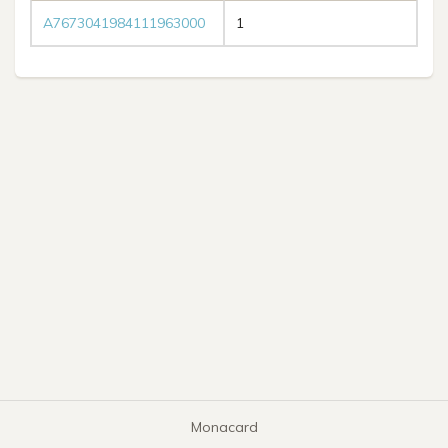
A7673041984111963000
1
Monacard