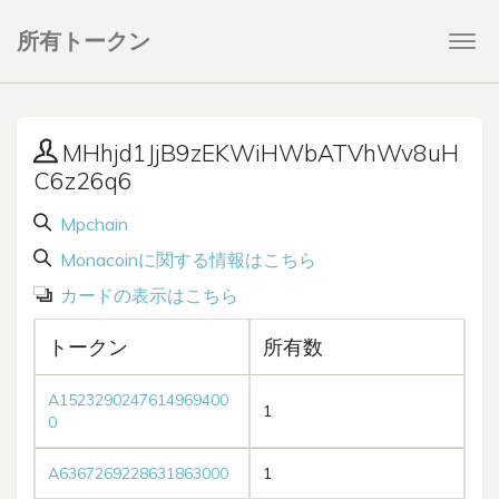
所有トークン
Togg
navi
MHhjd1JjB9zEKWiHWbATVhWv8uH
C6z26q6
Mpchain
Monacoinに関する情報はこちら
カードの表示はこちら
トークン
所有数
A1523290247614969400
1
0
A6367269228631863000
1