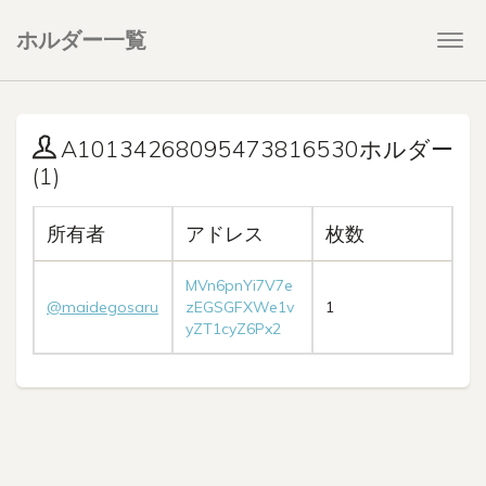
ホルダー一覧
Togg
navi
A10134268095473816530ホルダー
(1)
所有者
アドレス
枚数
MVn6pnYi7V7e
@maidegosaru
zEGSGFXWe1v
1
yZT1cyZ6Px2