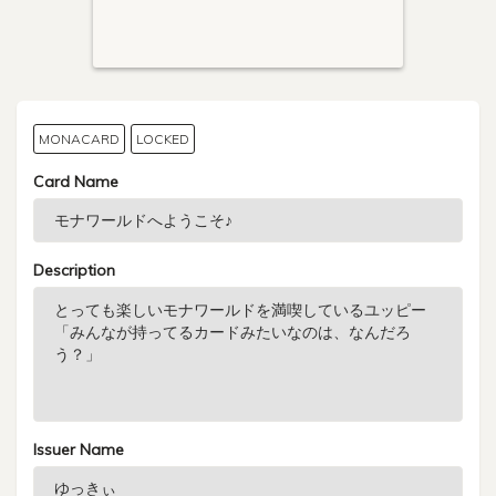
MONACARD
LOCKED
Card Name
Description
Issuer Name