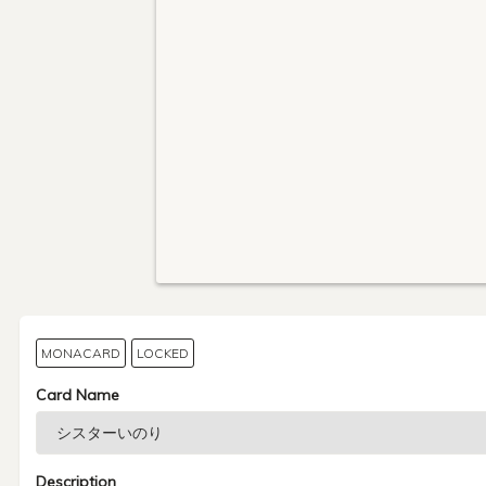
MONACARD
LOCKED
Card Name
Description