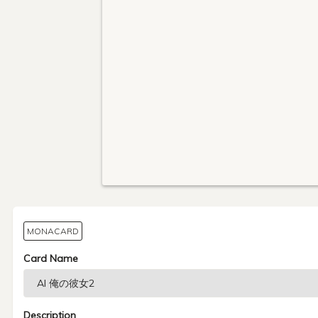
MONACARD
Card Name
Description