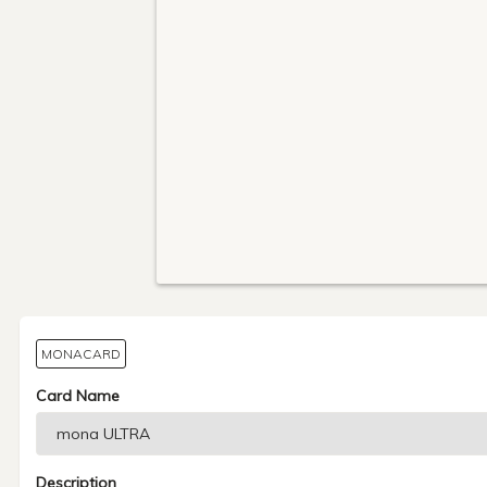
MONACARD
Card Name
Description