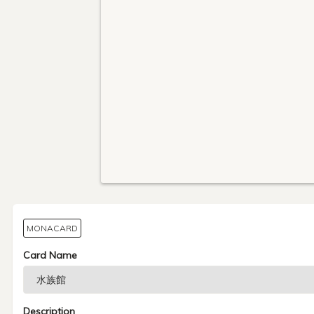
MONACARD
Card Name
Description