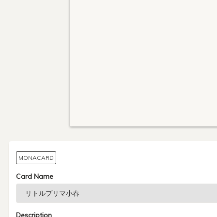
MONACARD
Card Name
Description