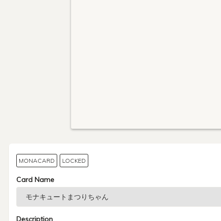
MONACARD
LOCKED
Card Name
Description