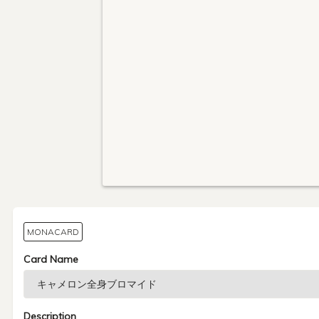
MONACARD
Card Name
Description