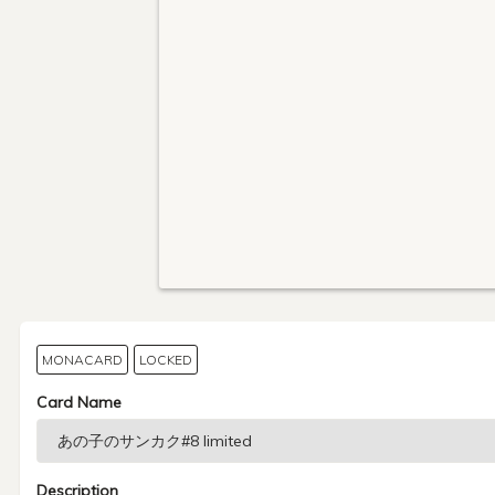
MONACARD
LOCKED
Card Name
Description