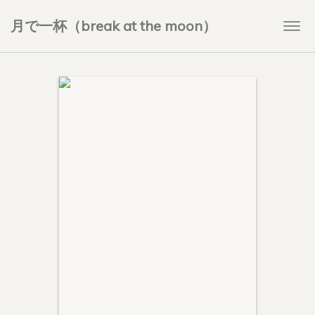
月で一杯（break at the moon）
Togg
navi