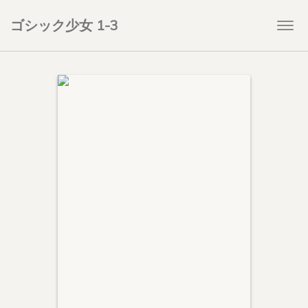
ゴシック少女 1-3
Togg
navi