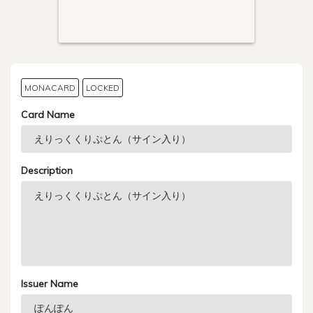
MONACARD
LOCKED
Card Name
Description
Issuer Name