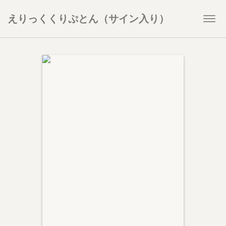
えりっくくりぷとん（サイン入り）
Togg
navi