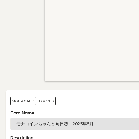
MONACARD
LOCKED
Card Name
Description