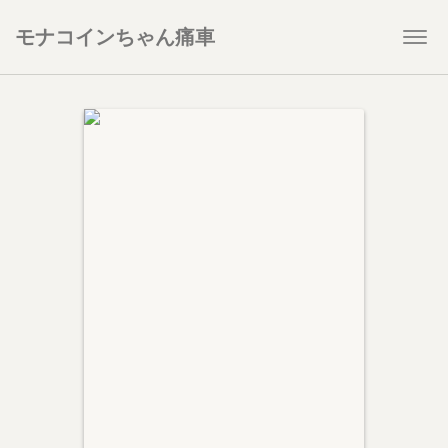
モナコインちゃん痛車
Togg
navi