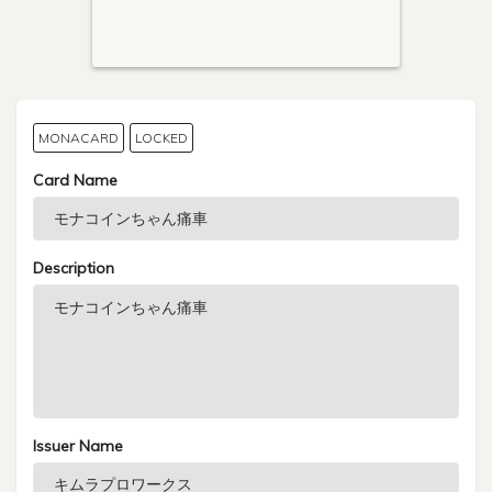
MONACARD
LOCKED
Card Name
Description
Issuer Name