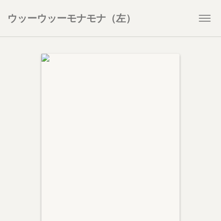
ウッーウッーモナモナ（左）
Togg
navi