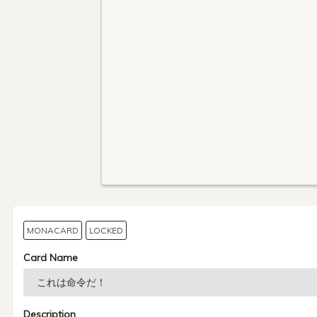
MONACARD
LOCKED
Card Name
Description