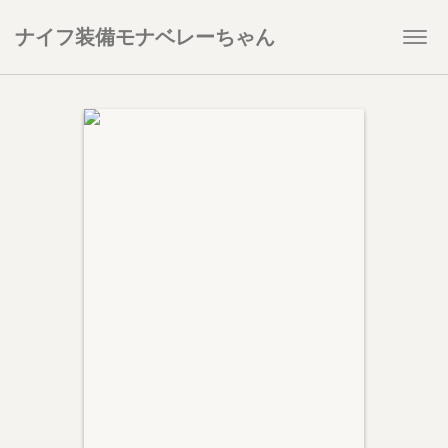
ナイフ装備モナベレーちゃん
Togg
navi