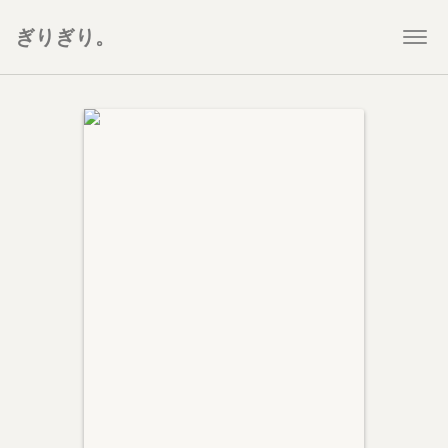
ぎりぎり。
Togg
navi