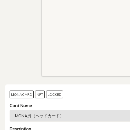
MONACARD
NFT
LOCKED
Card Name
Description