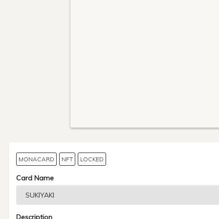
MONACARD
NFT
LOCKED
Card Name
Description