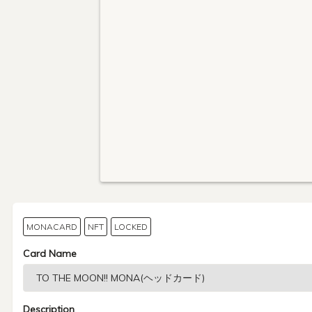
MONACARD
NFT
LOCKED
Card Name
Description