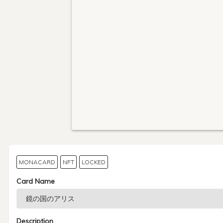
MONACARD
NFT
LOCKED
Card Name
Description