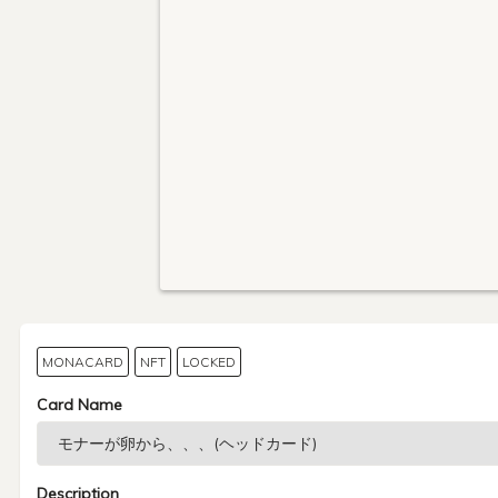
MONACARD
NFT
LOCKED
Card Name
Description