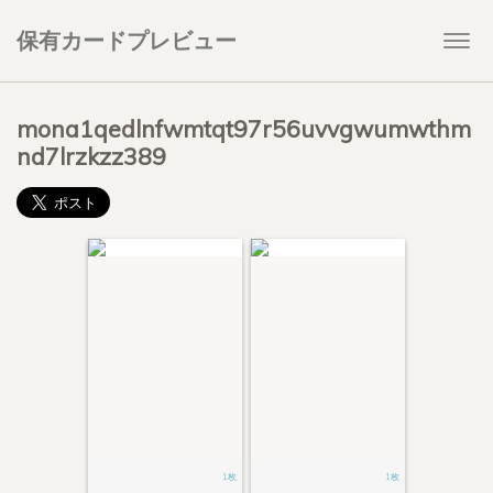
保有カードプレビュー
Togg
navi
mona1qedlnfwmtqt97r56uvvgwumwthm
nd7lrzkzz389
1枚
1枚