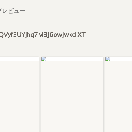
プレビュー
Vyf3UYjhq7M8J6owjwkdiXT