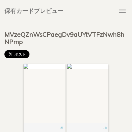
保有カードプレビュー
Togg
navi
MVzeQZnWsCPaegDv9aUYtVTFzNwh8h
NPmp
1枚
1枚