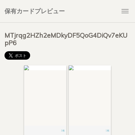
保有カードプレビュー
Togg
navi
MTjrqg2HZh2eMDkyDF5QoG4DiQv7eKU
pP6
1枚
1枚