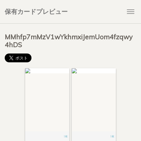
保有カードプレビュー
Togg
navi
MMhfp7mMzV1wYkhmxiJemUom4fzqwy
4hDS
1枚
1枚