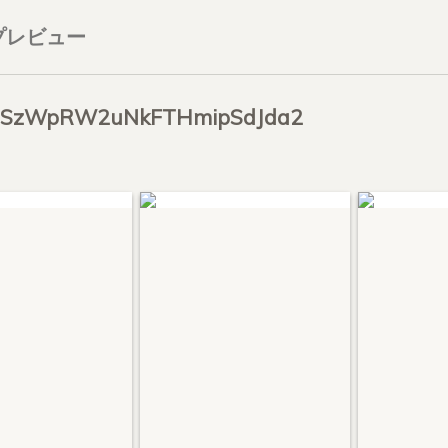
プレビュー
ESzWpRW2uNkFTHmipSdJda2