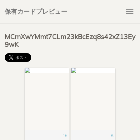
保有カードプレビュー
Togg
navi
MCmXwYMmt7CLm23kBcEzq8s42xZ13Ey
9wK
1枚
1枚