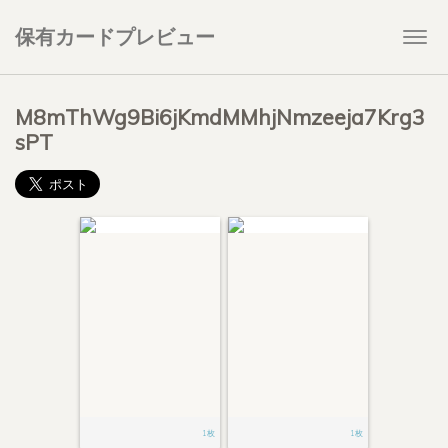
保有カードプレビュー
Togg
navi
M8mThWg9Bi6jKmdMMhjNmzeeja7Krg3
sPT
1枚
1枚